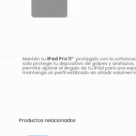
Mantén tu
iPad Pro 11″
protegido con la sofistic
solo protege tu dispositivo de golpes y arañazos,
permite ajustar el ángulo de tu iPad para una exp
mantenga un perfil estilizado sin añadir volumen i
Todavía no hay 
Sólo se registra
Productos relacionados