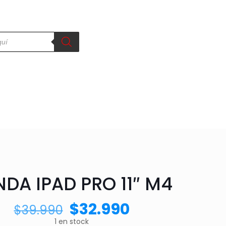
DA IPAD PRO 11″ M4
$
32.990
$
39.990
1 en stock