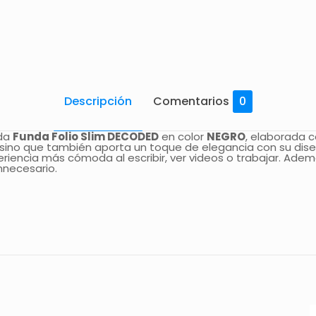
Descripción
Comentarios
0
ada
Funda Folio Slim DECODED
en color
NEGRO
, elaborada c
 sino que también aporta un toque de elegancia con su dise
eriencia más cómoda al escribir, ver videos o trabajar. Ade
nnecesario.
Comentarios
comentarios.
 en los clientes que han comprado este producto puede dej