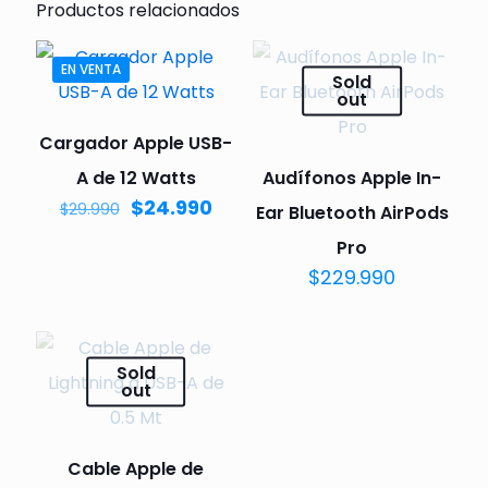
Productos relacionados
EN VENTA
Sold
out
Cargador Apple USB-
A de 12 Watts
Audífonos Apple In-
$
24.990
$
29.990
Ear Bluetooth AirPods
Pro
$
229.990
Sold
out
Cable Apple de