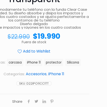
modamente tu teléfono con la funda Clear Case
ed. Su diseño absorbe y disipa los impactos y
los cuatro costados y se ajusta perfectamente a
los contornos de tu teléfono
Diseño delgado
e impactos y rayones en los cuatro costados
$
19.990
$
22.990
Fuera de stock
Add to Wishlist
tas:
carcasa
iPhone 11
protector
Silicona
Accesorios
iPhone 11
Categorías:
,
SKU:
D22IPO11CC1TT
Share