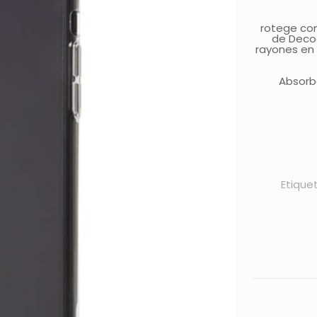
rotege co
de Decod
rayones en 
Absorb
Etique