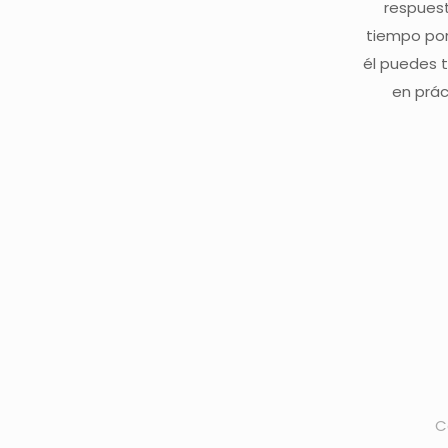
respuesta
tiempo pon
él puedes t
en prác
C