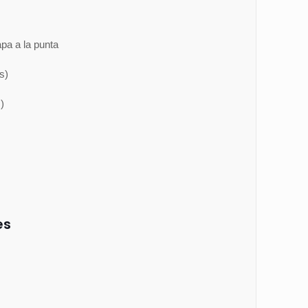
pa a la punta
s)
)
es