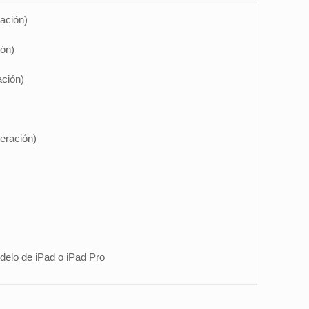
ación)
ión)
ación)
neración)
delo de iPad o iPad Pro