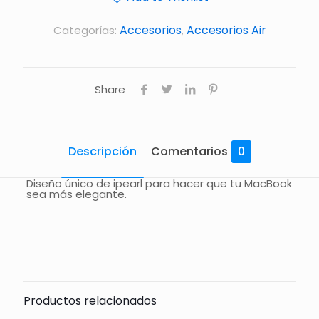
Accesorios
Accesorios Air
Categorías:
,
Share
Descripción
Comentarios
0
Diseño único de ipearl para hacer que tu MacBook
sea más elegante.
Comentarios
Todavía no hay comentarios.
Sólo se registra en los clientes que han comprado
este producto puede dejar un comentario.
Productos relacionados