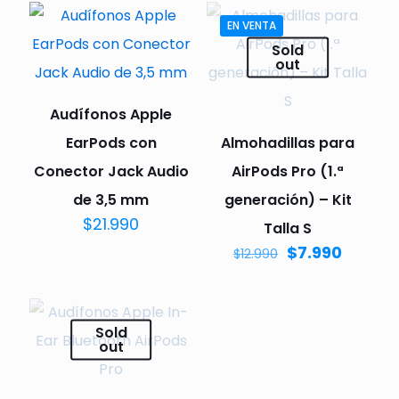
EN VENTA
Sold
out
Audífonos Apple
EarPods con
Almohadillas para
Conector Jack Audio
AirPods Pro (1.ª
de 3,5 mm
generación) – Kit
$
21.990
Talla S
$
7.990
$
12.990
Sold
out