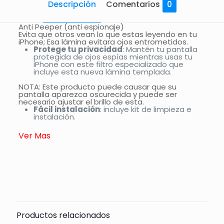
Descripción
Comentarios
0
Anti Peeper (anti espionaje)
Evita que otros vean lo que estas leyendo en tu
iPhone; Esa lámina evitara ojos entrometidos.
Protege tu privacidad
: Mantén tu pantalla
protegida de ojos espías mientras usas tu
iPhone con este filtro especializado que
incluye esta nueva lámina templada.
NOTA: Este producto puede causar que su
pantalla aparezca oscurecida y puede ser
necesario ajustar el brillo de esta.
Fácil instalación
: incluye kit de limpieza e
instalación.
Ver Mas
Comentarios
Todavía no hay comentarios.
Sólo se registra en los clientes que han comprado
este producto puede dejar un comentario.
Productos relacionados