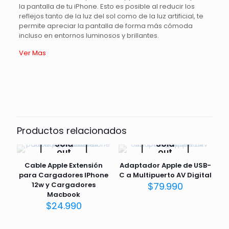
la pantalla de tu iPhone. Esto es posible al reducir los
reflejos tanto de la luz del sol como de la luz artificial, te
permite apreciar la pantalla de forma más cómoda
incluso en entornos luminosos y brillantes.
Ver Mas
Comentarios
Todavía no hay comentarios.
Sólo se registra en los clientes que han comprado este
producto puede dejar un comentario.
Productos relacionados
Sold
Sold
out
out
Cable Apple Extensión
Adaptador Apple de USB-
para Cargadores IPhone
C a Multipuerto AV Digital
12w y Cargadores
$
79.990
Macbook
$
24.990