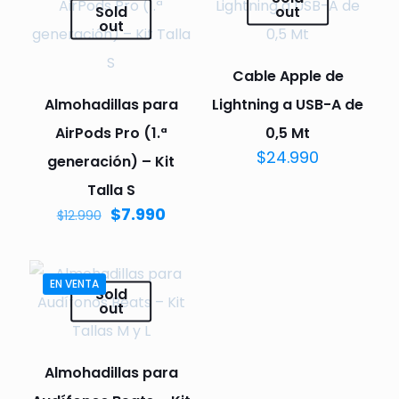
Sold
out
out
Cable Apple de
Almohadillas para
Lightning a USB-A de
AirPods Pro (1.ª
0,5 Mt
$
24.990
generación) – Kit
Talla S
$
7.990
$
12.990
EN VENTA
Sold
out
Almohadillas para