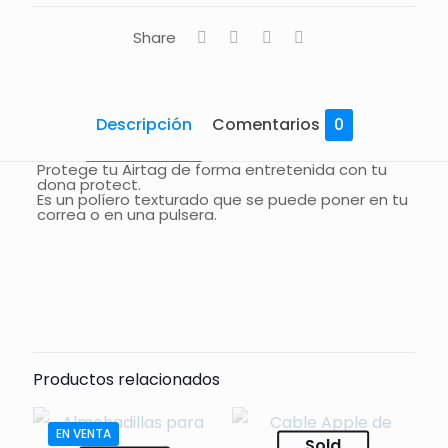
Share
Descripción
Comentarios
0
Protege tu Airtag de forma entretenida con tu
dona protect.
Es un políero texturado que se puede poner en tu
correa o en una pulsera.
Comentarios
Todavía no hay comentarios.
Sólo se registra en los clientes que han comprado
este producto puede dejar un comentario.
Productos relacionados
EN VENTA
Sold