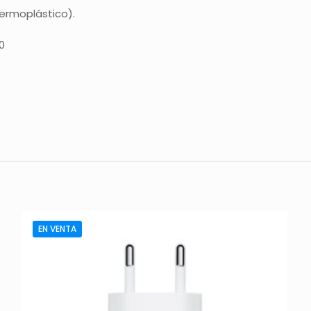
termoplástico).
0
Comentarios
comentarios.
 en los clientes que han comprado este producto puede dej
EN VENTA