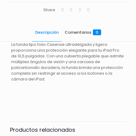
Share
Descripción
Comentarios
0
La funda tipo folio Casense ultradelgada y ligera
proporciona una protección elegante para tu iPad Pro
de 10,5 pulgadas. Con una cubierta plegable que admite
múltiples ángulos de visión y una carcasa de
policarbonato duradera, la funda brinda una protección
completa sin restringir el acceso a los botones o la
cámara del iPad.
Comentarios
Todavía no hay comentarios.
Sólo se registra en los clientes que han comprado este
producto puede dejar un comentario.
Productos relacionados