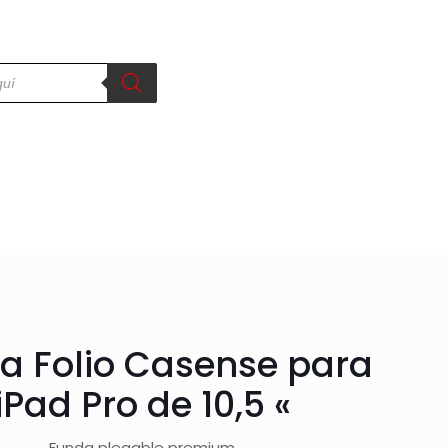
a Folio Casense para
iPad Pro de 10,5 «
Funda plegable premium