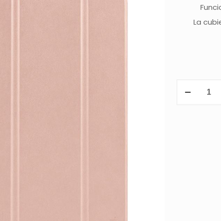
Funci
La cubi