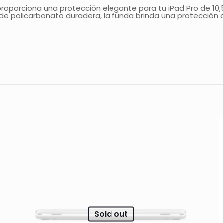
 proporciona una protección elegante para tu iPad Pro de 10
de policarbonato duradera, la funda brinda una protección c
Comentarios
comentarios.
 en los clientes que han comprado este producto puede dej
Sold out