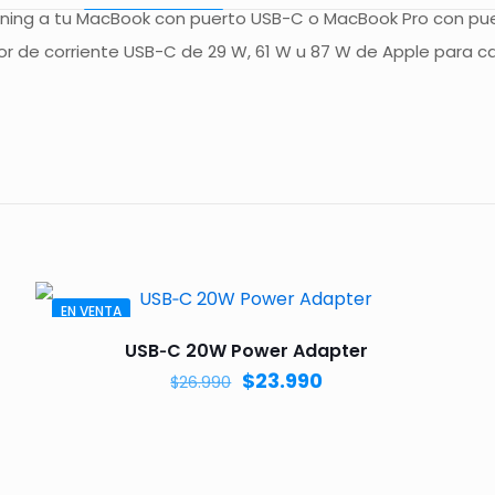
tning a tu MacBook con puerto USB-C o MacBook Pro con puer
de corriente USB-C de 29 W, 61 W u 87 W de Apple para carga
Comentarios
comentarios.
 en los clientes que han comprado este producto puede dej
EN VENTA
USB‑C 20W Power Adapter
$
23.990
$
26.990