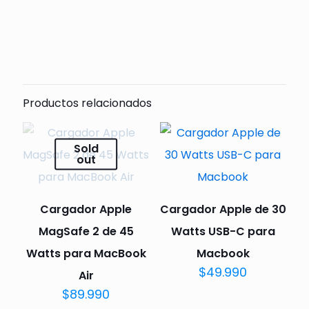
Comentarios
Todavía no hay comentarios.
Sólo se registra en los clientes que han comprado
este producto puede dejar un comentario.
Productos relacionados
Sold
out
Cargador Apple
Cargador Apple de 30
MagSafe 2 de 45
Watts USB-C para
Watts para MacBook
Macbook
$
49.990
Air
$
89.990