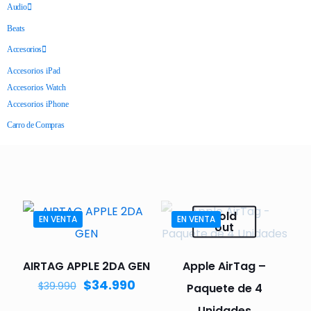
Audio
Beats
Accesorios
Accesorios iPad
Accesorios Watch
Accesorios iPhone
Carro de Compras
Sold
EN VENTA
EN VENTA
out
AIRTAG APPLE 2DA GEN
Apple AirTag –
$
34.990
$
39.990
Paquete de 4
Unidades