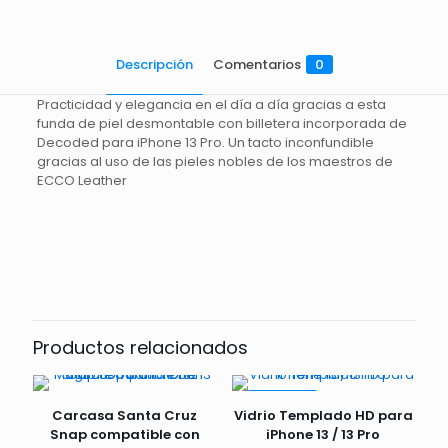
Descripción
Comentarios
0
Practicidad y elegancia en el día a día gracias a esta
funda de piel desmontable con billetera incorporada de
Decoded para iPhone 13 Pro. Un tacto inconfundible
gracias al uso de las pieles nobles de los maestros de
ECCO Leather
Comentarios
Todavía no hay comentarios.
Sólo se registra en los clientes que han comprado este
producto puede dejar un comentario.
Productos relacionados
EN VENTA
Carcasa Santa Cruz
Vidrio Templado HD para
Snap compatible con
iPhone 13 / 13 Pro