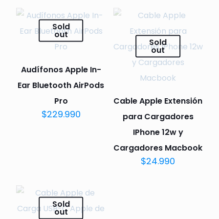
Sold
out
Sold
out
Audífonos Apple In-
Ear Bluetooth AirPods
Pro
Cable Apple Extensión
$
229.990
para Cargadores
IPhone 12w y
Cargadores Macbook
$
24.990
Sold
out