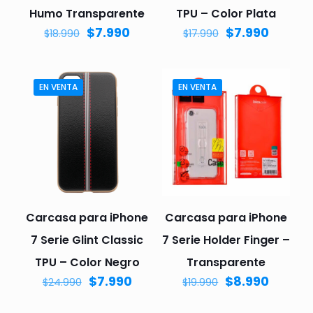
Humo Transparente
TPU – Color Plata
$
7.990
$
7.990
$
18.990
$
17.990
EN VENTA
EN VENTA
Carcasa para iPhone
Carcasa para iPhone
7 Serie Glint Classic
7 Serie Holder Finger –
TPU – Color Negro
Transparente
$
7.990
$
8.990
$
24.990
$
19.990