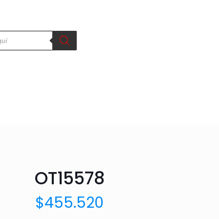
OT15578
$
455.520