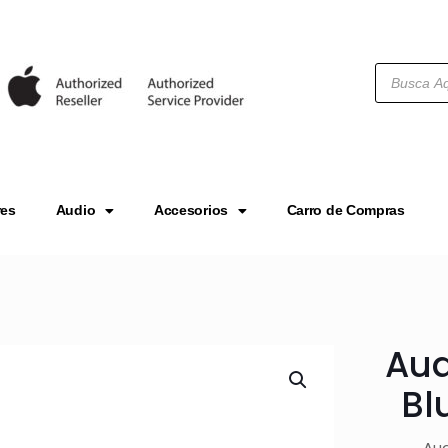
res
Audio
Accesorios
Carro de Compras
Aud
Bl
Aud