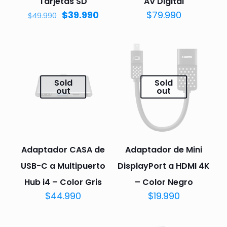
Tarjetas SD
AV Digital
$
39.990
$
79.990
$
49.990
Sold
Sold
out
out
Adaptador CASA de
Adaptador de Mini
USB-C a Multipuerto
DisplayPort a HDMI 4K
Hub i4 – Color Gris
– Color Negro
$
44.990
$
19.990