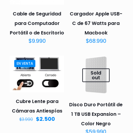
Cable de Seguridad
Cargador Apple USB-
para Computador
C de 67 Watts para
Portátil o de Escritorio
Macbook
$
9.990
$
68.990
EN VENTA
Sold
out
Cubre Lente para
Disco Duro Portátil de
Cámaras Antiespías
1 TB USB Expansion –
$
2.500
$
3.990
Color Negro
$
59.990