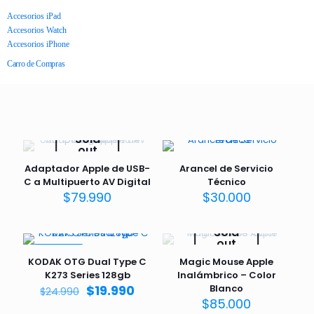
Accesorios iPad
Accesorios Watch
Accesorios iPhone
Carro de Compras
Sold
out
Adaptador Apple de USB-
Arancel de Servicio
C a Multipuerto AV Digital
Técnico
$
79.990
$
30.000
Sold
out
EN VENTA
KODAK OTG Dual Type C
Magic Mouse Apple
K273 Series 128gb
Inalámbrico – Color
$
19.990
Blanco
$
24.990
$
85.000